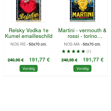
Relsky Vodka 1e
Martini - vermouth &
Kumel emailleschild
rossi - torino
emailleschild
NOS-RE
-
50x70 cm.
NOS-MA
-
50x70 cm.
1
191,77 €
191,77 €
240,95 €
240,95 €
Vorrätig
Vorrätig