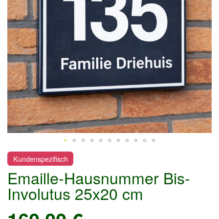
Zum
Kundenspezifisch
Anfang
Emaille-Hausnummer Bis-
der
Bildgalerie
Involutus 25x20 cm
springen