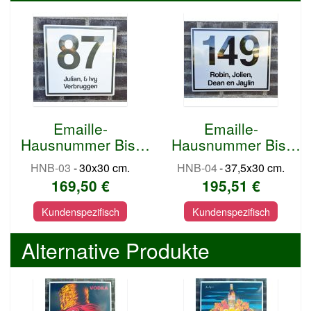
Emaille-
Emaille-
Hausnummer Bis-
Hausnummer Bis-
Involutus 30x30 cm
Involutus 37,5x30
HNB-03
-
30x30 cm.
HNB-04
-
37,5x30 cm.
cm
169,50 €
195,51 €
Kundenspezifisch
Kundenspezifisch
Alternative Produkte