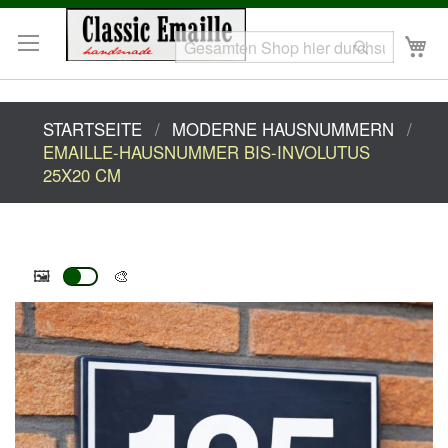
Z
In
M
Search
sp
Search
STARTSEITE
MODERNE HAUSNUMMERN
EMAILLE-HAUSNUMMER BIS-INVOLUTUS
25X20 CM
🖼️
🎨
Zum
Ende
der
Bildgalerie
springen