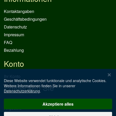
Kontaktangaben
Geschäftsbedingungen
Datenschutz
Impressum
FAQ
Bezahlung
Konto
Ihr Konto
Diese Website verwendet funktionale und analytische Cookies.
Entdecken Sie
Weitere Informationen finden Sie in unserer
Datenschutzerklärung
.
Neue Produkte
Akzeptiere alles
Angebote
Individuelles Design